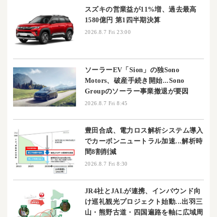
スズキの営業益が11%増、過去最高
1580億円 第1四半期決算
2026.8.7 Fri 23:00
ソーラーEV「Sion」の独Sono
Motors、破産手続き開始...Sono
Groupのソーラー事業撤退が要因
2026.8.7 Fri 8:45
豊田合成、電力ロス解析システム導入
でカーボンニュートラル加速...解析時
間8割削減
2026.8.7 Fri 8:30
JR4社とJALが連携、インバウンド向
け巡礼観光プロジェクト始動...出羽三
山・熊野古道・四国遍路を軸に広域周