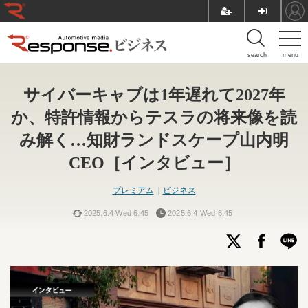
search
menu
サイバーキャブは1年遅れて2027年
か、特許情報からテスラの将来像を読
み解く…知財ランドスケープ山内明
CEO［インタビュー］
プレミアム
ビジネス
2025.6.4 Wed 6:45
2025.6.4 Wed 6:45