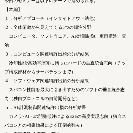
今回のセミナーは以下のテーマで進められる。
【本編】
１．分析アプローチ（インサイドアウト法他）
２．全体俯瞰から見えてくる5つの傾注分野
コンピュータ、ソフトウェア、AI/計測制御、車両構造、電
池
３．コンピュータ関連特許出願の分析結果
冷却性能/高効率演算に拘ったハードの垂直統合志向（チッ
プ構成部材からサーバラックまで）
４．ソフトウェア関連特許出願の分析結果
スパコン性能を最大に引き出すためのソフトの垂直統合志
向（独自プロトコルの自前開発など）
５．AI/計測制御関連特許出願の分析結果
カメラ×AIへの開発傾注によるE2Eの高度実現志向（独自ス
パコンとの相乗効果による圧倒的強み）