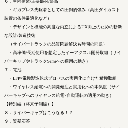
６．車両構造/主要部材/部品
・ギガプレス先駆者としての圧倒的強み（高圧ダイカスト
装置の条件最適化など）
・デザインと機能の高度な両立によるUX向上のための斬新
な設計/製造技術
（サイバートラックの品質問題解決も時間の問題）
・高稼働/長期使用を想定したイーアクスル開発取組（サイ
バーキャブやトラックSemiへの適用の動き）
７．電池
・LFP×電極製造乾式プロセスの実用化に向けた積極取組
・ワイヤレス給電への開発傾注と実用化への本気度（サイ
バーキャブへのワイヤレス給電×自動運転の適用の動き）
【特別編（将来予測編）】
８．サイバーキャブはこうなる！？
９．質疑応答