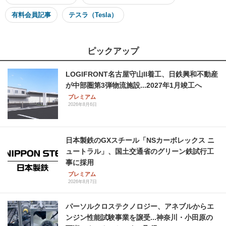
有料会員記事
テスラ（Tesla）
ピックアップ
LOGIFRONT名古屋守山II着工、日鉄興和不動産
が中部圏第3弾物流施設...2027年1月竣工へ
プレミアム
2026年8月6日
日本製鉄のGXスチール「NSカーボレックス ニ
ュートラル」、国土交通省のグリーン鉄試行工
事に採用
プレミアム
2026年8月7日
パーソルクロステクノロジー、アネブルからエ
ンジン性能試験事業を譲受...神奈川・小田原の