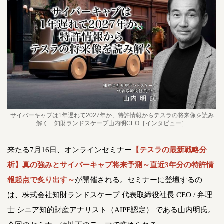
サイバーキャブは1年遅れて2027年か、特許情報からテスラの将来像を読み
解く…知財ランドスケープ山内明CEO［インタビュー］
来たる7月16日、オンラインセミナー
【テスラの最新戦略分
析】真の強みとサイバーキャブ将来予測～直近3年分の特許情
報起点で炙り出す～
が開催される。セミナーに登壇するの
は、株式会社知財ランドスケープ 代表取締役社長 CEO / 弁理
士 シニア知的財産アナリスト（AIPE認定） である山内明氏。