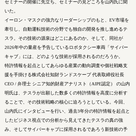
セミナーの開催に先立ち、セミナーの見どころを山内氏に聞
いた。
イーロン・マスクの強力なリーダーシップのもと、EV市場を
牽引し、自動運転技術の分野でも独自の開発を推し進めるテ
スラ。その技術の源泉はどこにあるのか。そして、同社が
2026年中の量産を予告しているロボタクシー車両「サイバー
キャブ」には、どのような技術が採用されるのだろうか。
特許情報を起点としてあらゆる産業の動向調査や個社戦略支
援を手掛ける株式会社知財ランドスケープ 代表取締役社長
CEO / 弁理士 シニア知的財産アナリスト（AIPE認定） の山内
明氏は、テスラが出願した数多くの特許情報を高度に分析す
ることで、その技術戦略の核心に迫ろうとしている。今回、
山内氏にインタビューを行い、過去3年分の特許情報を起点と
したビジネス視点での分析から見えてきたテスラの真の強
み、そしてサイバーキャブに採用されるであろう新技術の予