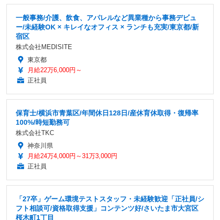
一般事務/介護、飲食、アパレルなど異業種から事務デビュ
ー/未経験OK × キレイなオフィス × ランチも充実/東京都/新
宿区
株式会社MEDISITE
東京都
月給22万6,000円～
正社員
保育士/横浜市青葉区/年間休日128日/産休育休取得・復帰率
100%/時短勤務可
株式会社TKC
神奈川県
月給24万4,000円～31万3,000円
正社員
「27卒」ゲーム環境テストスタッフ・未経験歓迎「正社員/シ
フト相談可/資格取得支援」コンテンツ好/さいたま市大宮区
桜木町1丁目