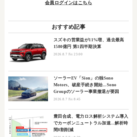
会員ログインはこちら
おすすめ記事
スズキの営業益が11%増、過去最高
1580億円 第1四半期決算
2026.8.7 Fri 23:00
ソーラーEV「Sion」の独Sono
Motors、破産手続き開始...Sono
Groupのソーラー事業撤退が要因
2026.8.7 Fri 8:45
豊田合成、電力ロス解析システム導入
でカーボンニュートラル加速...解析時
間8割削減