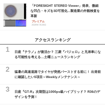
「FORESIGHT STEREO Viewer」発表、微細
な凹凸・キズを3D可視化...製造業の外観検査を
革新
プレミアム
2026年7月29日
アクセスランキング
日産『テラノ』が復活か？ 三菱『パジェロ』と兄弟車にな
る可能性を考える…土曜ニュースランキング
猛暑の高速道路でタイヤが突然バーストする前に！ 出発前
に確認したい5項目～Weeklyメンテナンス～
日産『GT-R』次期型は1000ps級ハイブリッド？ R36のデ
ザインを予測！