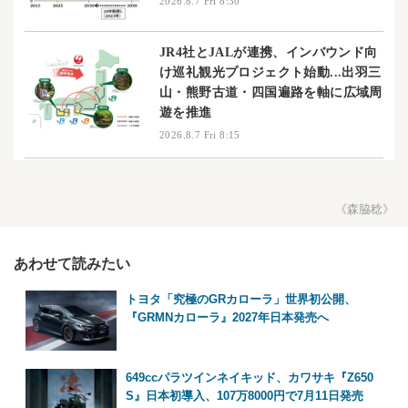
2026.8.7 Fri 8:30
JR4社とJALが連携、インバウンド向
け巡礼観光プロジェクト始動...出羽三
山・熊野古道・四国遍路を軸に広域周
遊を推進
2026.8.7 Fri 8:15
《森脇稔》
あわせて読みたい
トヨタ「究極のGRカローラ」世界初公開、
『GRMNカローラ』2027年日本発売へ
649ccパラツインネイキッド、カワサキ『Z650
S』日本初導入、107万8000円で7月11日発売